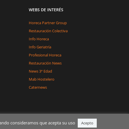
WEBS DE INTERÉS
Horeca Partner Group
Restauración Colectiva
Info Horeca
Info Geriatría
Profesional Horeca
Restauración News
News 3ª Edad
Mab Hostelero
Caternews
egando consideramos que acepta su uso
Acepto