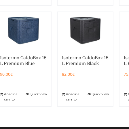
Isotermo CaldoBox 15
Isotermo CaldoBox 15
Is
L Premium Blue
L Premium Black
L 
90,00
€
82,00
€
75
Añadir al
Quick View
Añadir al
Quick View
carrito
carrito