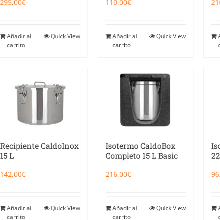
295,00
€
110,00
€
21
Añadir al
Quick View
Añadir al
Quick View
carrito
carrito
Recipiente CaldoInox
Is
Isotermo CaldoBox
15 L
22
Completo 15 L Basic
142,00
€
96
216,00
€
Añadir al
Quick View
Añadir al
Quick View
carrito
carrito