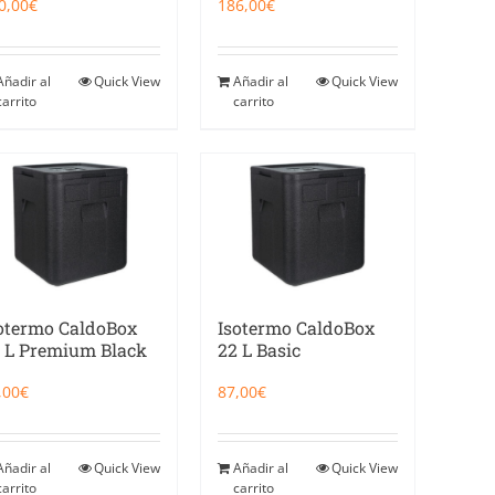
0,00
€
186,00
€
Añadir al
Quick View
Añadir al
Quick View
carrito
carrito
otermo CaldoBox
Isotermo CaldoBox
 L Premium Black
22 L Basic
,00
€
87,00
€
Añadir al
Quick View
Añadir al
Quick View
carrito
carrito