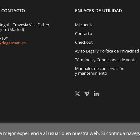
E CONTACTO
ENLACES DE UTILIDAD
Nogal – Travesía Villa Esther,
Mi cuenta
gete (Madrid)
Contacto
1710*
Checkout
degerman.es
Aviso Legal y Política de Privacidad
Términos y Condiciones de venta
Manuales de conservación
y mantenimiento
la mejor experiencia al usuario en nuestra web. Si continua nav