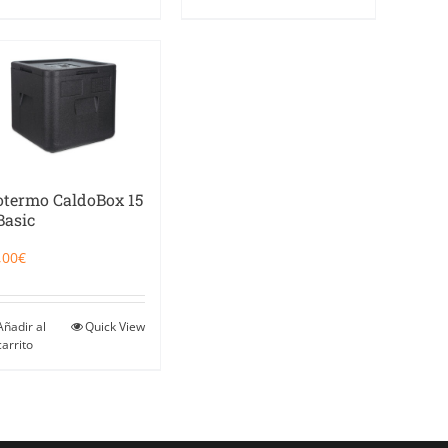
otermo CaldoBox 15
Basic
,00
€
Añadir al
Quick View
carrito