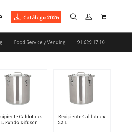
o
g
Food Service y Vending
91 629 17 10
cipiente CaldoInox
Recipiente CaldoInox
 L Fondo Difusor
22 L