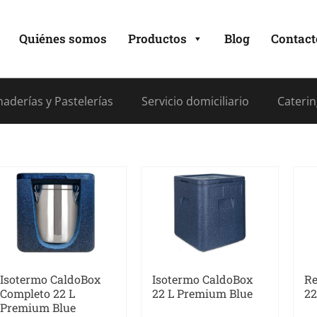
Quiénes somos
Productos
Blog
Contact
aderías y Pastelerías
Servicio domiciliario
Caterin
Isotermo CaldoBox
Isotermo CaldoBox
Re
Completo 22 L
22 L Premium Blue
22
Premium Blue