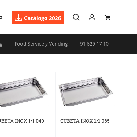
o
g
Food Service y Vending
91 629 17 10
BETA INOX 1/1.040
CUBETA INOX 1/1.065