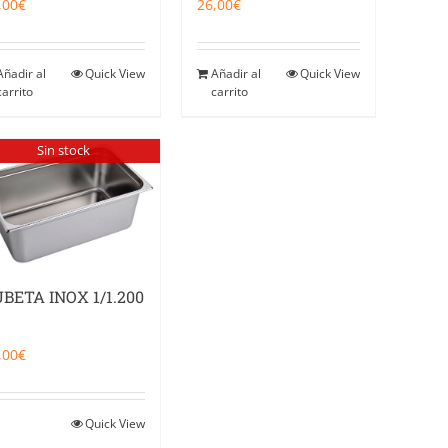
,00
€
26,00
€
Añadir al
Quick View
Añadir al
Quick View
carrito
carrito
Sin stock
BETA INOX 1/1.200
,00
€
Quick View