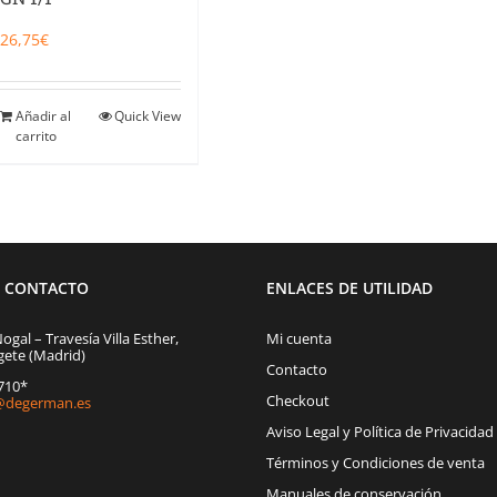
26,75
€
Añadir al
Quick View
carrito
E CONTACTO
ENLACES DE UTILIDAD
Nogal – Travesía Villa Esther,
Mi cuenta
gete (Madrid)
Contacto
1710*
Checkout
degerman.es
Aviso Legal y Política de Privacidad
Términos y Condiciones de venta
Manuales de conservación