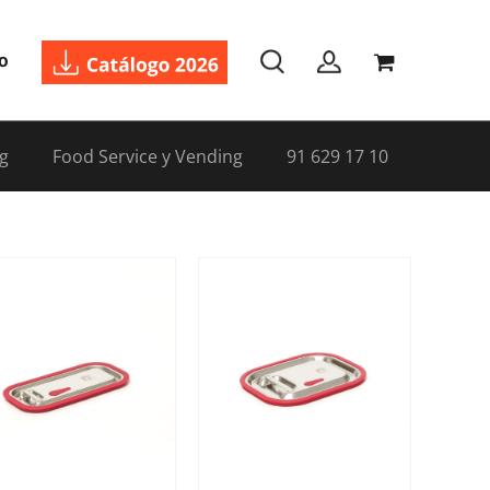
o
g
Food Service y Vending
91 629 17 10