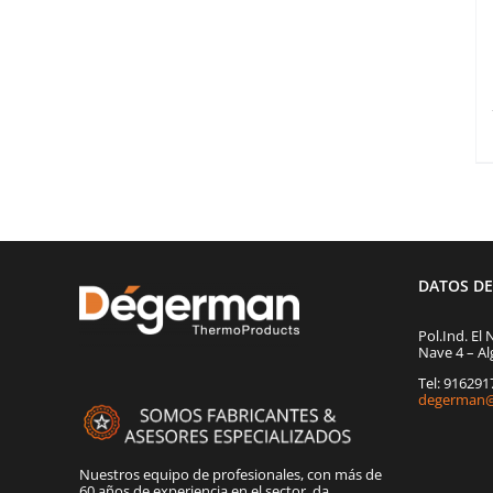
DATOS D
Pol.Ind. El 
Nave 4 – Al
Tel: 91629
degerman@
Nuestros equipo de profesionales, con más de
60 años de experiencia en el sector, da