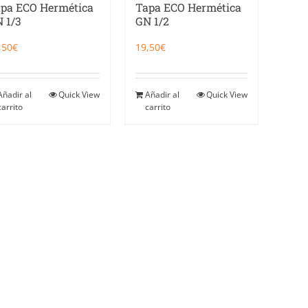
pa ECO Hermética
Tapa ECO Hermética
 1/3
GN 1/2
,50
€
19,50
€
Añadir al
Quick View
Añadir al
Quick View
carrito
carrito