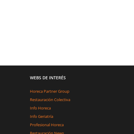
WEBS DE INTERÉS
Horeca Partner Group
Restauración Colectiva
Info Horeca
Info Geriatría
Profesional Horeca
Restauración News