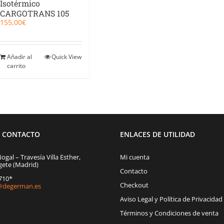
Isotérmico
CARGOTRANS 105
155,00
€
Añadir al
Quick View
carrito
E CONTACTO
ENLACES DE UTILIDAD
Nogal – Travesía Villa Esther,
Mi cuenta
gete (Madrid)
Contacto
1710*
Checkout
degerman.es
Aviso Legal y Política de Privacidad
Términos y Condiciones de venta