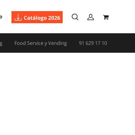
o
g
Food Service y Vending
91 629 17 10