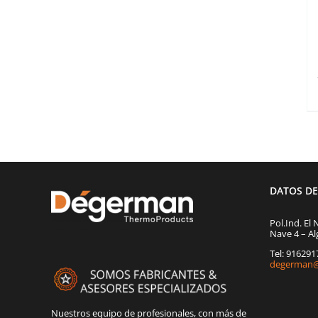
DATOS D
Pol.Ind. El 
Nave 4 – Al
Tel: 91629
degerman@
Nuestros equipo de profesionales, con más de