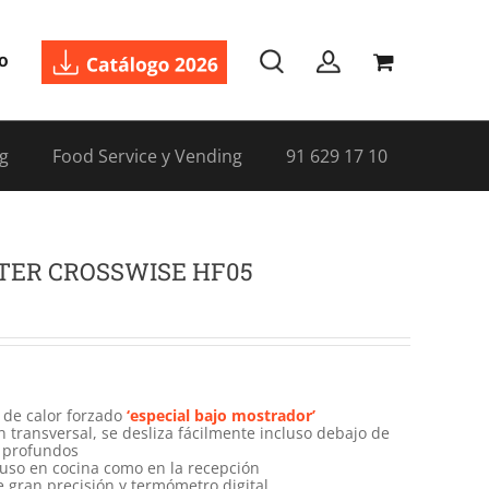
o
g
Food Service y Vending
91 629 17 10
NTER CROSSWISE HF05
 de calor forzado
‘especial bajo mostrador’
n transversal, se desliza fácilmente incluso debajo de
o profundos
 uso en cocina como en la recepción
 gran precisión y termómetro digital