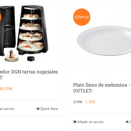
!
¡Oferta!
edor DGN tartas nupciales
T
Plato llano de melamina -
El
El
80,00
€
OUTLET-
precio
precio
original
actual
El
El
1,35
€
2,75
€
era:
es:
precio
precio
265,00€.
80,00€.
al carrito
Quick View
original
actual
era:
es:
2,75€.
1,35€.
Añadir al carrito