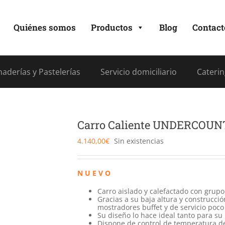
Quiénes somos
Productos
Blog
Contact
aderías y Pastelerías
Servicio domiciliario
Caterin
Carro Caliente UNDERCOU
4.140,00
€
Sin existencias
N U E V O
Carro aislado y calefactado con grupo
Gracias a su baja altura y construcció
mostradores buffet y de servicio poc
Su diseño lo hace ideal tanto para su
Dispone de control de temperatura de