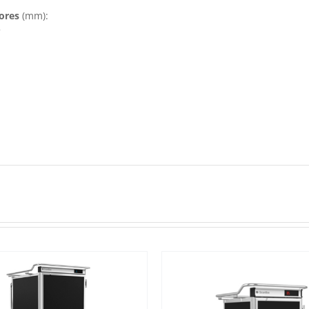
ores
(mm):
2