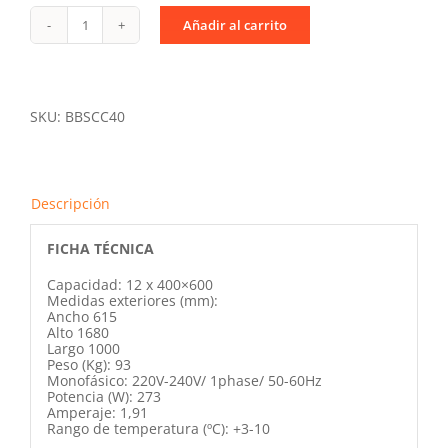
Añadir al carrito
Carro
Frío
BAKERY
BOX
AC12
400
SKU:
BBSCC40
x
600
cantidad
Descripción
FICHA TÉCNICA
Capacidad: 12 x 400×600
Medidas exteriores (mm):
Ancho 615
Alto 1680
Largo 1000
Peso (Kg): 93
Monofásico: 220V-240V/ 1phase/ 50-60Hz
Potencia (W): 273
Amperaje: 1,91
Rango de temperatura (ºC): +3-10