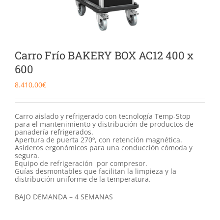
Catering
Food Service y Vending
Carro Frío BAKERY BOX AC12 400 x
91 629 17 10
600
8.410,00
€
Carro aislado y refrigerado con tecnología Temp-Stop
para el mantenimiento y distribución de productos de
panadería refrigerados.
Apertura de puerta 270º, con retención magnética.
Asideros ergonómicos para una conducción cómoda y
segura.
Equipo de refrigeración por compresor.
Guías desmontables que facilitan la limpieza y la
distribución uniforme de la temperatura.
BAJO DEMANDA – 4 SEMANAS