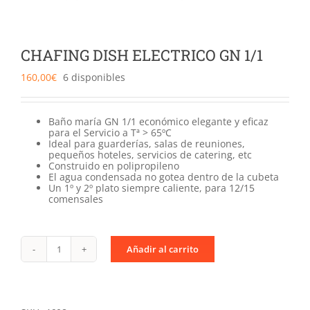
Catering
Food Service y Vending
CHAFING DISH ELECTRICO GN 1/1
160,00
€
6 disponibles
91 629 17 10
Baño maría GN 1/1 económico elegante y eficaz
para el Servicio a Tª > 65ºC
Ideal para guarderías, salas de reuniones,
pequeños hoteles, servicios de catering, etc
Construido en polipropileno
El agua condensada no gotea dentro de la cubeta
Un 1º y 2º plato siempre caliente, para 12/15
comensales
Añadir al carrito
CHAFING
DISH
ELECTRICO
GN
1/1
cantidad