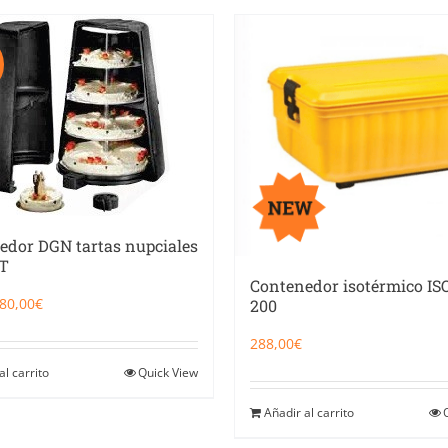
!
edor DGN tartas nupciales
T
Contenedor isotérmico I
El
El
80,00
€
200
precio
precio
original
actual
288,00
€
era:
es:
265,00€.
80,00€.
al carrito
Quick View
Añadir al carrito