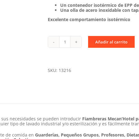
Un contenedor isotérmico de EPP de 
Una olla de acero inoxidable con ta
Excelente comportamiento isotérmico
Añadir al carrito
Isotermo
CaldoBox
Completo
15
L
Premium
SKU:
13216
Blue
cantidad
e sus necesidades se pueden introducir
Fiambreras Mecan’Hotel
p
uier tipo de lavado industrial y/o esterilización y es fácilmente tra
orte de comida en
Guarderías, Pequeños Grupos, Profesores, Dietas