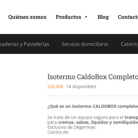
Quiénes somos
Productos
Blog
Contact
aderías y Pastelerías
Servicio domiciliario
Caterin
Isotermo CaldoBox Completo
232,00
€
14 disponibles
¿Qué es un isotermo CALDOBOX completo
Se trata de un equipo seguro para el
transp
para
cremas, salsas, líquidos y semilíquid
Exclusivo de Dégerman.
Consta de: