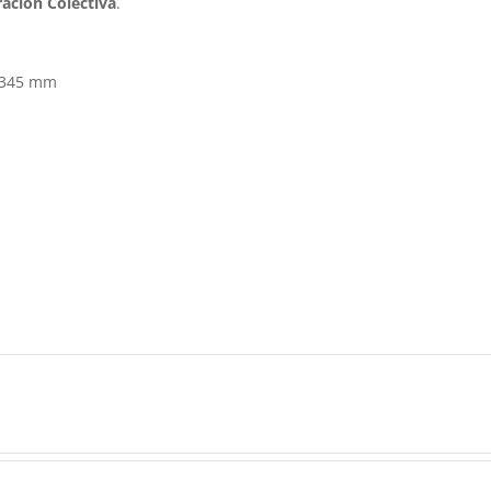
ración Colectiva
.
x 345 mm