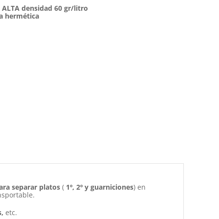
ALTA densidad 60 gr/litro
pa hermética
ara separar platos
(
1º, 2º y guarniciones
) en
nsportable.
,
etc.