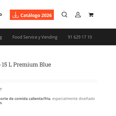
o
g
Food Service y Vending
91 629 17 10
 15 L Premium Blue
?
orte de comida caliente/fria
, especialmente diseñado
os
.