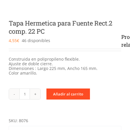
Catering
Food Service y Vending
Tapa Hermetica para Fuente Rect.2
comp. 22 PC
Pro
91 629 17 10
4,55
€
46 disponibles
rel
Construida en polipropileno flexible.
Ajuste de doble cierre.
Dimensiones : Largo 225 mm, Ancho 165 mm.
Color amarillo.
Añadir al carrito
Tapa
Hermetica
para
Fuente
Rect.2
comp.
SKU:
8076
22
PC