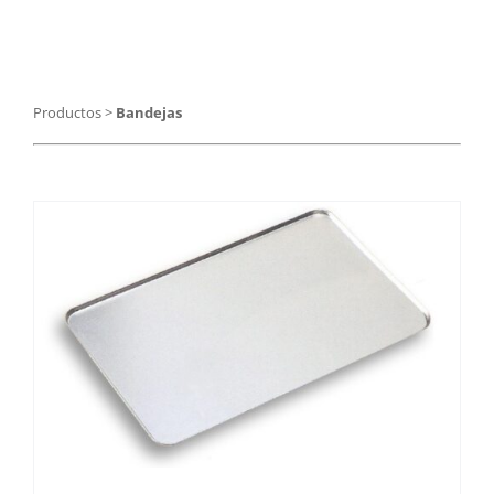
Catering
Food Service y Vending
Productos
>
Bandejas
91 629 17 10