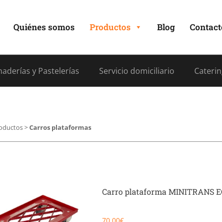
Quiénes somos
Productos
Blog
Contact
aderías y Pastelerías
Servicio domiciliario
Caterin
oductos
>
Carros plataformas
Carro plataforma MINITRANS 
70,00
€