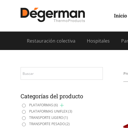
Saltar
al
contenido
Inicio
Restauración colectiva
Hospitales
Pan
Pr
Categorías del producto
PLATAFORMAS
(6)
PLATAFORMAS UNIFLEX
(3)
TRANSPORTE LIGERO
(1)
TRANSPORTE PESADO
(2)