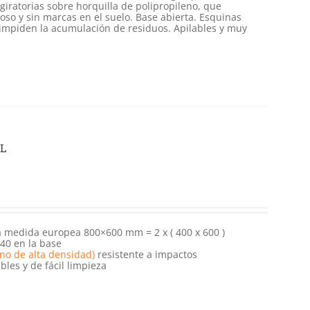
iratorias sobre horquilla de polipropileno, que
so y sin marcas en el suelo. Base abierta. Esquinas
e impiden la acumulación de residuos. Apilables y muy
XL
a medida europea 800×600 mm = 2 x ( 400 x 600 )
 40 en la base
eno de alta densidad)
resistente a impactos
bles y de fácil limpieza