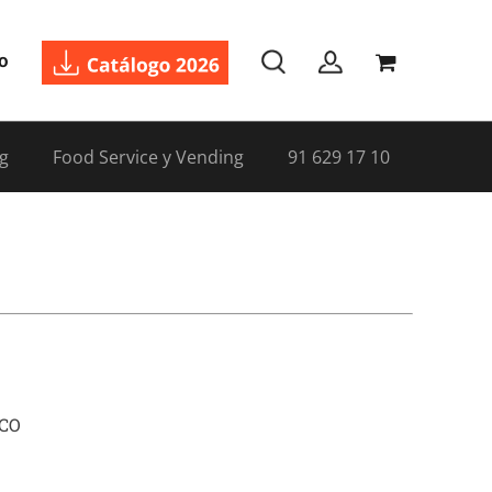
o
g
Food Service y Vending
91 629 17 10
ECO