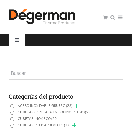
Saltar
al
contenido
Toggle
Navigation
Restauración colectiva
Hospitales
Panaderías y Pastelerías
Categorías del producto
ACERO INOXIDABLE GRUESO
(28)
CUBETAS CON TAPA EN POLIPROPILENO
(9)
Servicio domiciliario
CUBETAS INOX ECO
(29)
CUBETAS POLICARBONATO
(13)