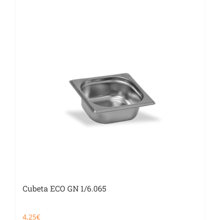
Catering
Food Service y Vending
91 629 17 10
Cubeta ECO GN 1/6.065
4,25
€