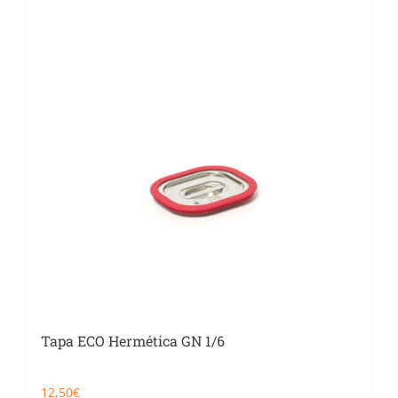
Catering
Food Service y Vending
91 629 17 10
Tapa ECO Hermética GN 1/6
12,50
€