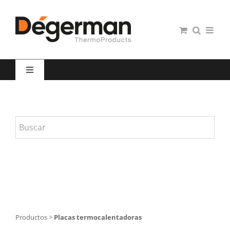
Saltar
al
contenido
Toggle
Navigation
Restauración colectiva
Hospitales
Panaderías y Pastelerías
Servicio domiciliario
Productos
>
Placas termocalentadoras