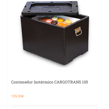
Catering
Food Service y Vending
91 629 17 10
Contenedor Isotérmico CARGOTRANS 105
155,00
€