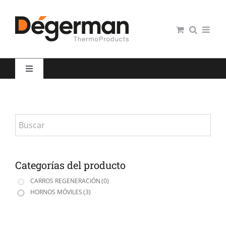
Saltar
al
contenido
Toggle
Navigation
Restauración colectiva
Hospitales
Panaderías y Pastelerías
Categorías del producto
CARROS REGENERACIÓN
(0)
HORNOS MÓVILES
(3)
Servicio domiciliario