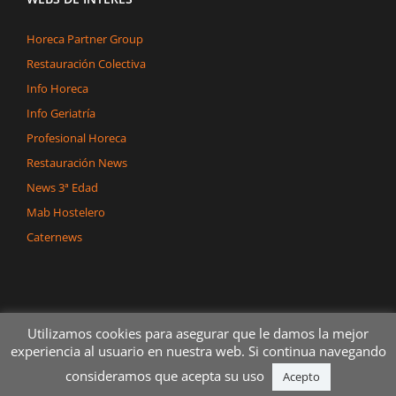
Horeca Partner Group
Restauración Colectiva
Info Horeca
Info Geriatría
Profesional Horeca
Restauración News
News 3ª Edad
Mab Hostelero
Caternews
Utilizamos cookies para asegurar que le damos la mejor
experiencia al usuario en nuestra web. Si continua navegando
consideramos que acepta su uso
Copyright 2020 Dégerman Todos los derechos reservados
Acepto