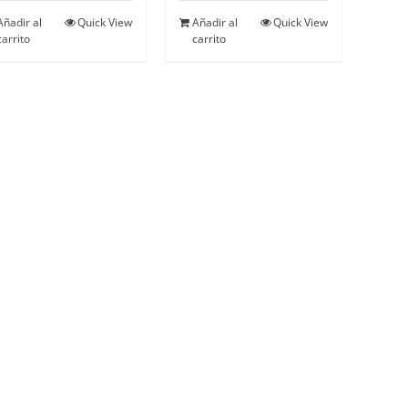
Añadir al
Quick View
Añadir al
Quick View
carrito
carrito