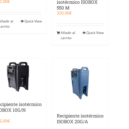
0,00
€
isotérmico ISOBOX
550 M
320,00
€
Añadir al
Quick View
carrito
Añadir al
Quick View
carrito
cipiente isotérmico
OBOX 10G/N
Recipiente isotérmico
6,00
€
ISOBOX 20G/A