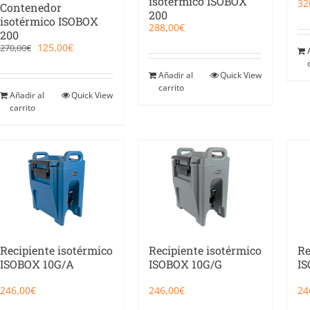
isotérmico ISOBOX
32
Contenedor
200
isotérmico ISOBOX
288,00
€
200
El
El
125,00
€
270,00
€
precio
precio
original
actual
Añadir al
Quick View
era:
es:
carrito
270,00€.
125,00€.
Añadir al
Quick View
carrito
Recipiente isotérmico
Recipiente isotérmico
Re
ISOBOX 10G/A
ISOBOX 10G/G
IS
246,00
€
246,00
€
24