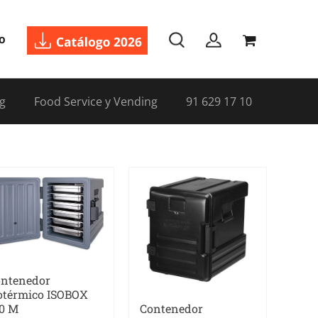
o
g
Food Service y Vending
91 629 17 10
ntenedor
otérmico ISOBOX
0 M
Contenedor