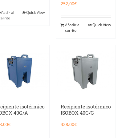
252,00
€
Añadir al
Quick View
carrito
Añadir al
Quick View
carrito
cipiente isotérmico
Recipiente isotérmico
SOBOX 40G/A
ISOBOX 40G/G
8,00
€
328,00
€