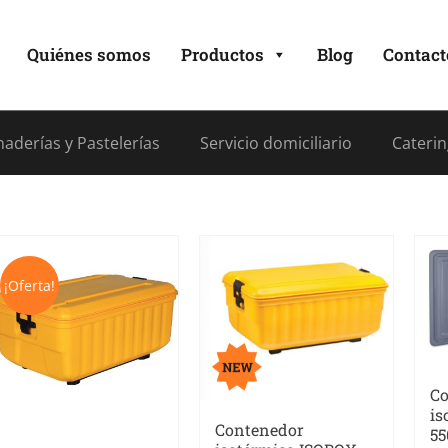
Quiénes somos
Productos
Blog
Contact
aderías y Pastelerías
Servicio domiciliario
Caterin
¡Oferta!
Co
is
Contenedor
55