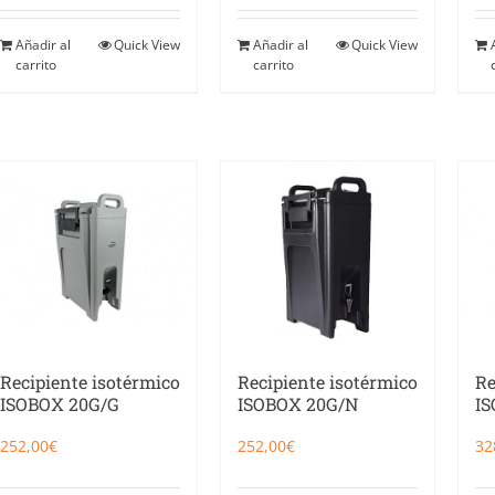
Añadir al
Quick View
Añadir al
Quick View
carrito
carrito
Recipiente isotérmico
Recipiente isotérmico
Re
ISOBOX 20G/G
ISOBOX 20G/N
I
252,00
€
252,00
€
32