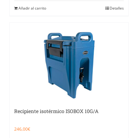
era:
es:
270,00€.
125,00€.
Añadir al carrito
Detalles
Recipiente isotérmico ISOBOX 10G/A
246,00
€