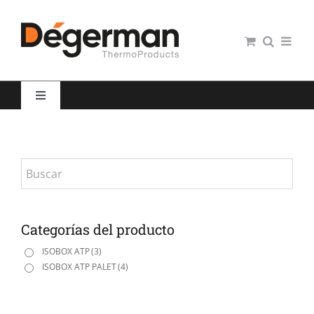
Saltar
al
contenido
Toggle
Navigation
Restauración colectiva
Hospitales
Panaderías y Pastelerías
Categorías del producto
ISOBOX ATP
(3)
ISOBOX ATP PALET
(4)
Servicio domiciliario