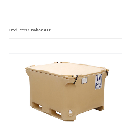
Catering
Food Service y Vending
Productos
>
Isobox ATP
91 629 17 10