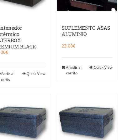
ntenedor
SUPLEMENTO ASAS
otérmico
ALUMINIO
ATERBOX
23,00
€
REMIUM BLACK
,00
€
Añadir al
Quick View
carrito
Añadir al
Quick View
carrito