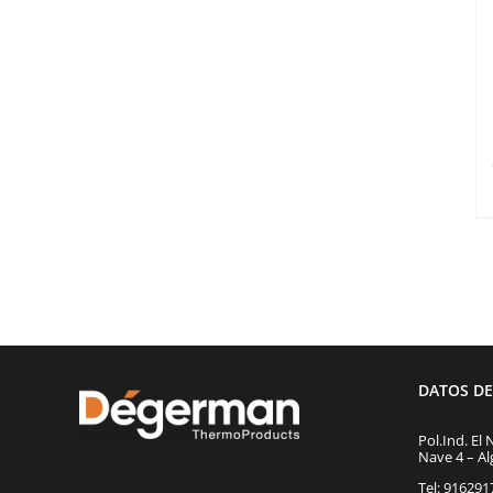
DATOS D
Pol.Ind. El 
Nave 4 – Al
Tel: 91629