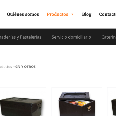
Quiénes somos
Productos
Blog
Contact
aderías y Pastelerías
Servicio domiciliario
Caterin
oductos
>
GN Y OTROS