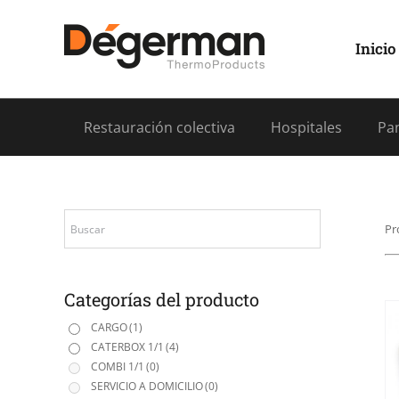
Saltar
al
contenido
Inicio
Restauración colectiva
Hospitales
Pan
Pr
Categorías del producto
CARGO
(1)
CATERBOX 1/1
(4)
COMBI 1/1
(0)
SERVICIO A DOMICILIO
(0)