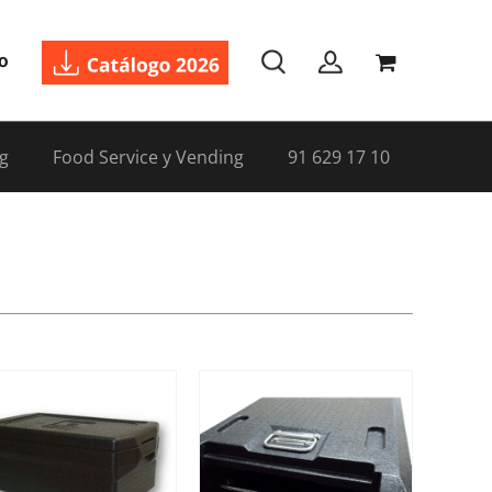
o
g
Food Service y Vending
91 629 17 10