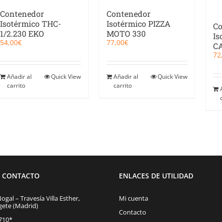
Contenedor
Contenedor
Isotérmico THC-
Isotérmico PIZZA
Co
1/2.230 EKO
MOTO 330
Is
54,00
€
77,00
€
C
72
Añadir al
Quick View
Añadir al
Quick View
carrito
carrito
E CONTACTO
ENLACES DE UTILIDAD
Nogal – Travesía Villa Esther,
Mi cuenta
gete (Madrid)
Contacto
1710*