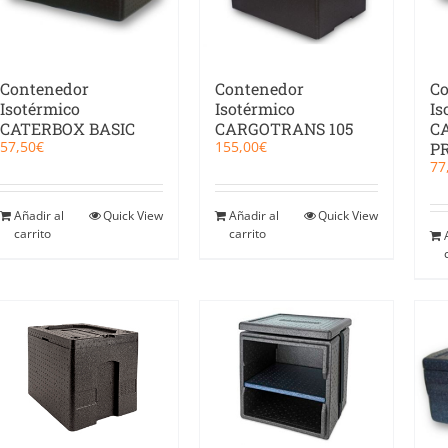
Contenedor
Contenedor
Co
Isotérmico
Isotérmico
Is
CATERBOX BASIC
CARGOTRANS 105
C
57,50
€
155,00
€
P
77
Añadir al
Quick View
Añadir al
Quick View
carrito
carrito