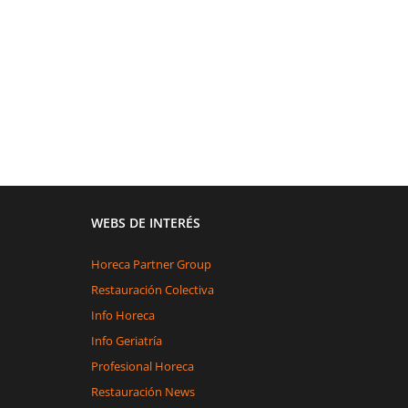
WEBS DE INTERÉS
Horeca Partner Group
Restauración Colectiva
Info Horeca
Info Geriatría
Profesional Horeca
Restauración News