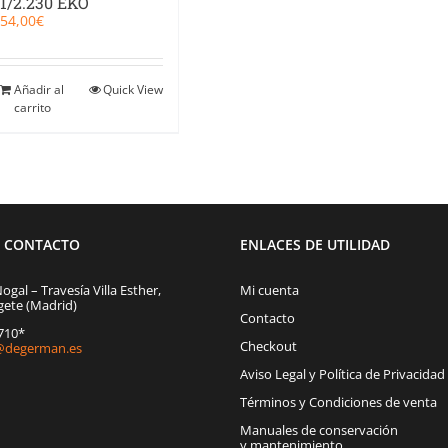
1/2.230 EKO
54,00
€
Añadir al
Quick View
carrito
E CONTACTO
ENLACES DE UTILIDAD
Nogal – Travesía Villa Esther,
Mi cuenta
gete (Madrid)
Contacto
1710*
Checkout
degerman.es
Aviso Legal y Política de Privacidad
Términos y Condiciones de venta
Manuales de conservación
y mantenimiento