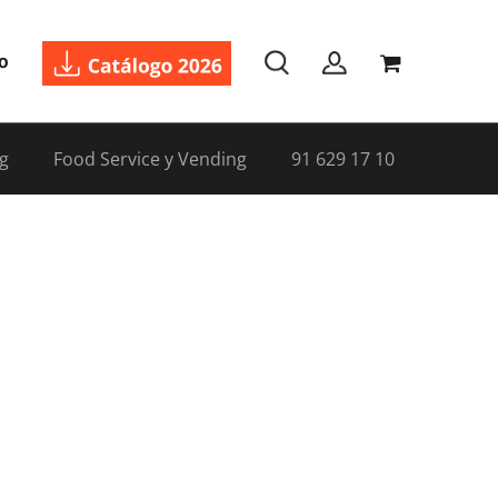
o
g
Food Service y Vending
91 629 17 10