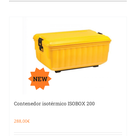
Catering
Food Service y Vending
91 629 17 10
Contenedor isotérmico ISOBOX 200
288,00
€