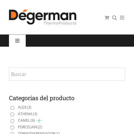
Saltar
al
contenido
Toggle
Navigation
Restauración colectiva
Hospitales
Panaderías y Pastelerías
Categorías del producto
ALEX
(3)
ATHENA
(3)
Servicio domiciliario
CAMEL
(9)
PORCELAIN
(2)
TERMODISPENSADOR
(1)