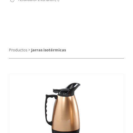
Catering
Food Service y Vending
91 629 17 10
Productos
>
Jarras isotérmicas