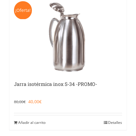
¡Oferta!
Jarra isotérmica inox S-34 -PROMO-
El
El
40,00
€
80,00
€
precio
precio
original
actual
era:
es:
80,00€.
40,00€.
Añadir al carrito
Detalles