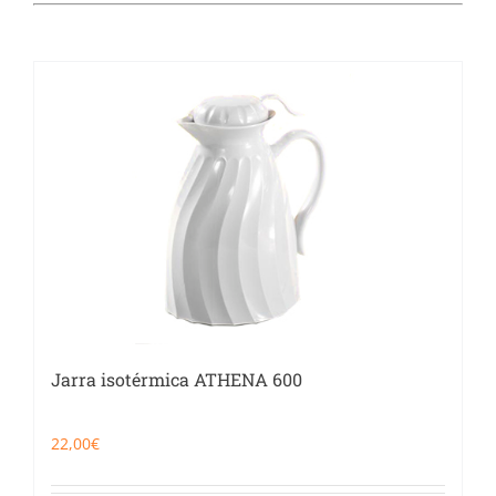
Catering
Food Service y Vending
91 629 17 10
Jarra isotérmica ATHENA 600
22,00
€