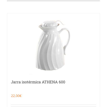
Catering
Food Service y Vending
91 629 17 10
Jarra isotérmica ATHENA 600
22,00
€