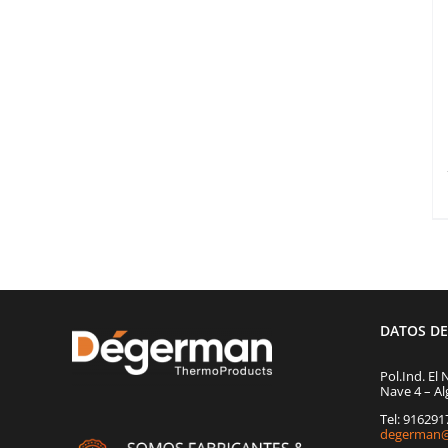
DATOS D
Pol.Ind. El 
Nave 4 – Al
Tel: 91629
degerman@