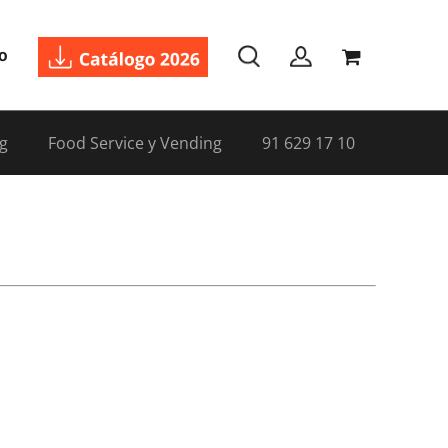
o
g
Food Service y Vending
91 629 17 10