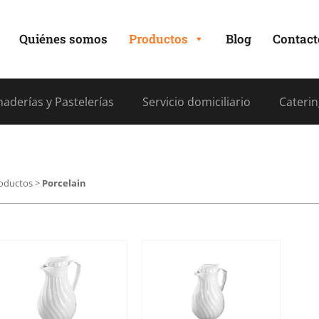
Quiénes somos
Productos
Blog
Contact
aderías y Pastelerías
Servicio domiciliario
Caterin
oductos
>
Porcelain