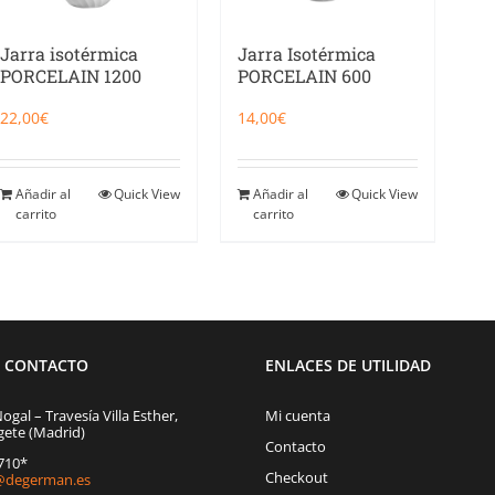
Jarra isotérmica
Jarra Isotérmica
PORCELAIN 1200
PORCELAIN 600
22,00
€
14,00
€
Añadir al
Quick View
Añadir al
Quick View
carrito
carrito
E CONTACTO
ENLACES DE UTILIDAD
Nogal – Travesía Villa Esther,
Mi cuenta
gete (Madrid)
Contacto
1710*
Checkout
degerman.es