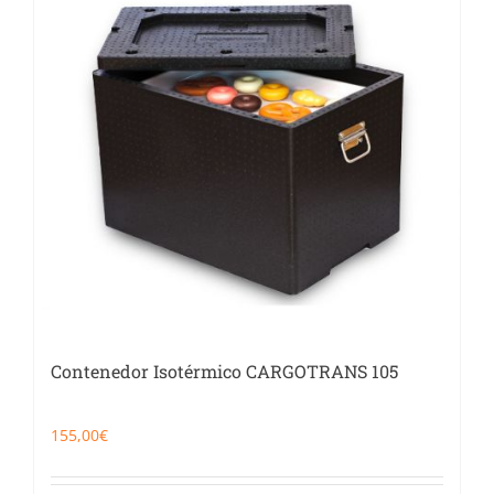
Catering
Food Service y Vending
91 629 17 10
Contenedor Isotérmico CARGOTRANS 105
155,00
€