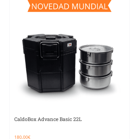
Catering
Food Service y Vending
91 629 17 10
CaldoBox Advance Basic 22L
180,00
€