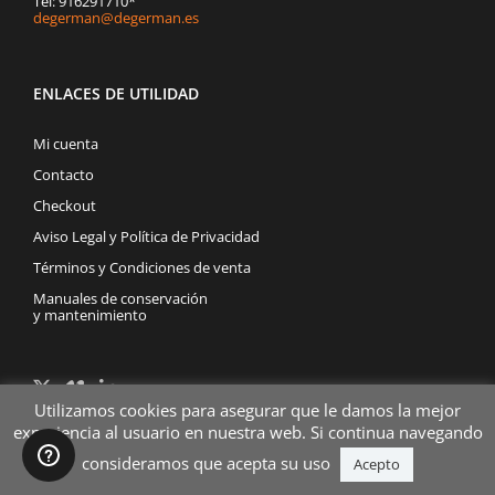
Tel: 916291710*
degerman@degerman.es
ENLACES DE UTILIDAD
Mi cuenta
Contacto
Checkout
Aviso Legal y Política de Privacidad
Términos y Condiciones de venta
Manuales de conservación
y mantenimiento
Utilizamos cookies para asegurar que le damos la mejor
experiencia al usuario en nuestra web. Si continua navegando
consideramos que acepta su uso
Acepto
WEBS DE INTERÉS