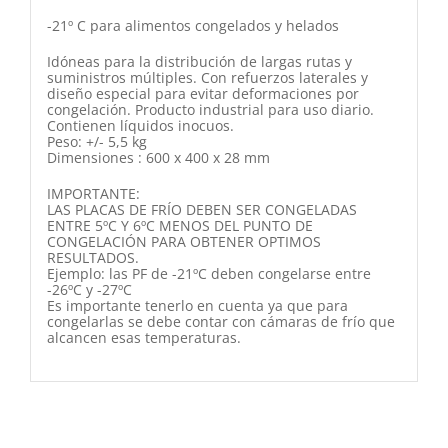
-21º C para alimentos congelados y helados
Idóneas para la distribución de largas rutas y
suministros múltiples. Con refuerzos laterales y
diseño especial para evitar deformaciones por
congelación. Producto industrial para uso diario.
Contienen líquidos inocuos.
Peso: +/- 5,5 kg
Dimensiones : 600 x 400 x 28 mm
IMPORTANTE:
LAS PLACAS DE FRÍO DEBEN SER CONGELADAS
ENTRE 5ºC Y 6ºC MENOS DEL PUNTO DE
CONGELACIÓN PARA OBTENER OPTIMOS
RESULTADOS.
Ejemplo: las PF de -21ºC deben congelarse entre
-26ºC y -27ºC
Es importante tenerlo en cuenta ya que para
congelarlas se debe contar con cámaras de frío que
alcancen esas temperaturas.