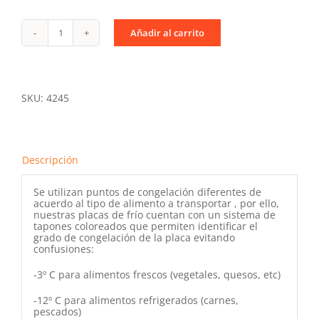
Añadir al carrito
Placa
de
frío
4/6
-12ºC
cantidad
SKU:
4245
Descripción
Se utilizan puntos de congelación diferentes de
acuerdo al tipo de alimento a transportar , por ello,
nuestras placas de frío cuentan con un sistema de
tapones coloreados que permiten identificar el
grado de congelación de la placa evitando
confusiones:
-3º C para alimentos frescos (vegetales, quesos, etc)
-12º C para alimentos refrigerados (carnes,
pescados)