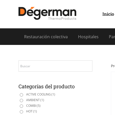
Saltar
al
contenido
Inicio
Restauración colectiva
Hospitales
Pan
Pr
Categorías del producto
ACTIVE COOLING
(1)
AMBIENT
(1)
COMBI
(5)
HOT
(1)