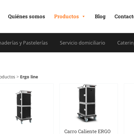
Quiénes somos
Productos
Blog
Contact
aderías y Pastelerías
Servicio domiciliario
Caterin
oductos
>
Ergo line
Carro Caliente ERGO