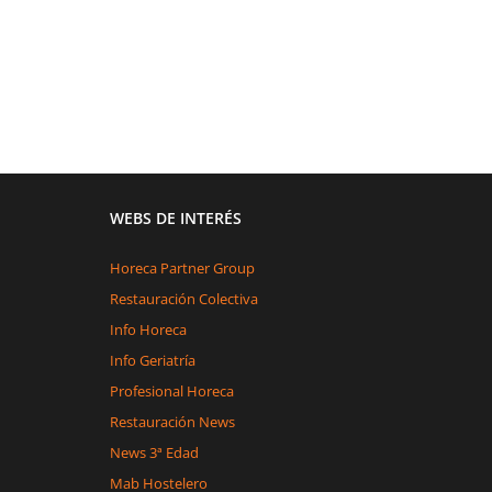
WEBS DE INTERÉS
Horeca Partner Group
Restauración Colectiva
Info Horeca
Info Geriatría
Profesional Horeca
Restauración News
News 3ª Edad
Mab Hostelero