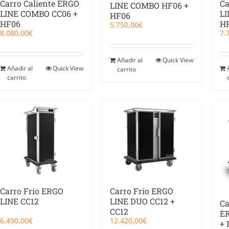
Carro Caliente ERGO
Ca
LINE COMBO HF06 +
LINE COMBO CC06 +
LI
HF06
HF06
H
5.750,00
€
8.080,00
€
7.
Añadir al
Quick View
Añadir al
Quick View
carrito
carrito
Carro Frío ERGO
Carro Frío ERGO
LINE CC12
LINE DUO CC12 +
Ca
CC12
ER
6.490,00
€
12.420,00
€
+ 