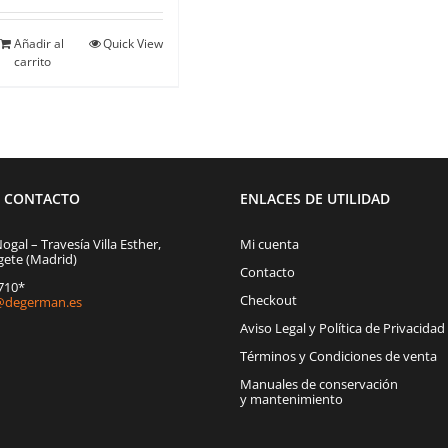
Añadir al
Quick View
carrito
E CONTACTO
ENLACES DE UTILIDAD
Nogal – Travesía Villa Esther,
Mi cuenta
gete (Madrid)
Contacto
1710*
Checkout
degerman.es
Aviso Legal y Política de Privacidad
Términos y Condiciones de venta
Manuales de conservación
y mantenimiento