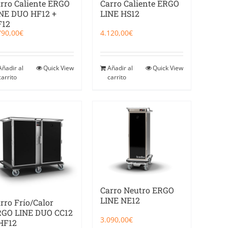
rro Caliente ERGO
Carro Caliente ERGO
NE DUO HF12 +
LINE HS12
F12
790,00
€
4.120,00
€
Añadir al
Quick View
Añadir al
Quick View
carrito
carrito
Carro Neutro ERGO
LINE NE12
rro Frío/Calor
GO LINE DUO CC12
3.090,00
€
HF12