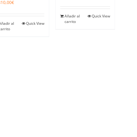
810,00
€
Añadir al
Quick View
carrito
Añadir al
Quick View
carrito