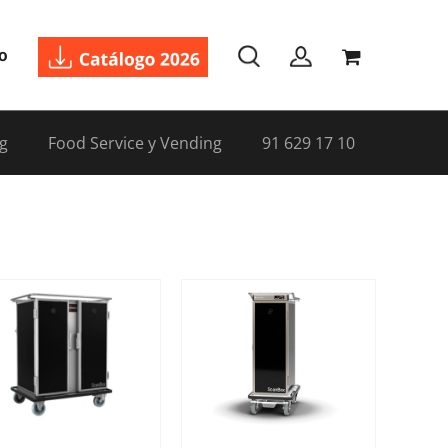
o
g
Food Service y Vending
91 629 17 10