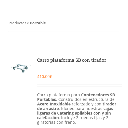
Catering
Food Service y Vending
Productos
>
Portable
91 629 17 10
Carro plataforma SB con tirador
410,00
€
Carro plataforma para
Contenedores SB
Portables
. Construidos en estructura de
Acero Inoxidable
reforzado y con
tirador
de arrastre
. Idóneo para nuestras
cajas
ligeras de Catering apilables con y sin
calefacción
. Incluye 2 ruedas fijas y 2
giratorias con freno.