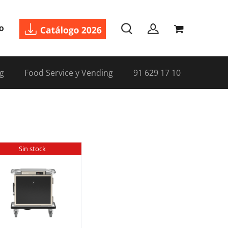
o
g
Food Service y Vending
91 629 17 10
Sin stock