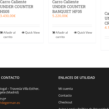
Carro Caliente
Carro Caliente
UNDER COUNTER
UNDER COUNTER
HS05
BANQUET HF05
Ca
3.430,00
€
5.220,00
€
U
C
4.
Añadir al
Quick View
Añadir al
Quick View
carrito
carrito
E CONTACTO
ENLACES DE UTILIDAD
Nogal – Travesía Villa Esther,
Mi cuenta
gete (Madrid)
Contacto
1710*
Checkout
degerman.es