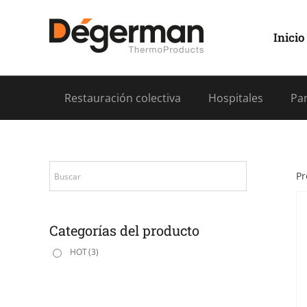
Saltar
al
contenido
Inicio
Restauración colectiva
Hospitales
Pan
Pr
Categorías del producto
HOT
(3)