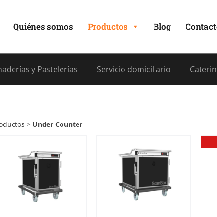
Quiénes somos
Productos
Blog
Contact
aderías y Pastelerías
Servicio domiciliario
Caterin
oductos
>
Under Counter