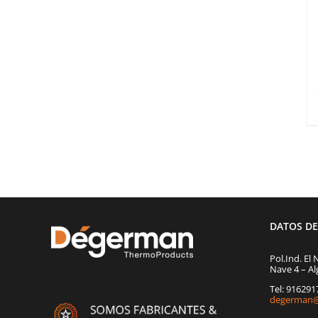
DATOS D
Pol.Ind. El 
Nave 4 – Al
Tel: 91629
degerman@