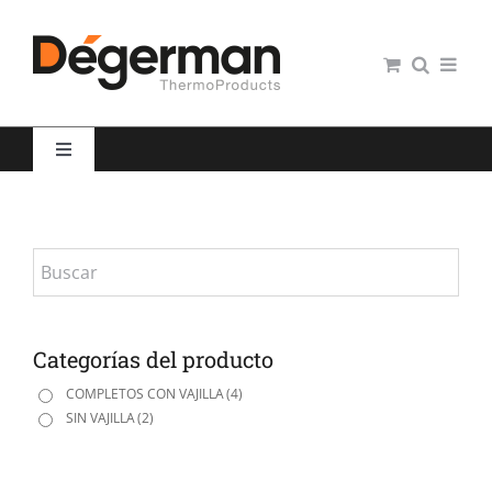
Saltar
al
contenido
Toggle
Navigation
Restauración colectiva
Hospitales
Panaderías y Pastelerías
Categorías del producto
COMPLETOS CON VAJILLA
(4)
SIN VAJILLA
(2)
Servicio domiciliario