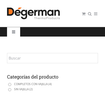
Saltar
al
contenido
Toggle
Navigation
Restauración colectiva
Hospitales
Panaderías y Pastelerías
Categorías del producto
COMPLETOS CON VAJILLA
(4)
SIN VAJILLA
(2)
Servicio domiciliario