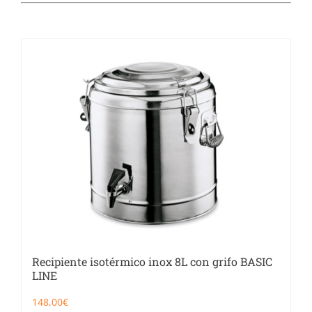
Catering
Food Service y Vending
91 629 17 10
Recipiente isotérmico inox 8L con grifo BASIC
LINE
148,00
€