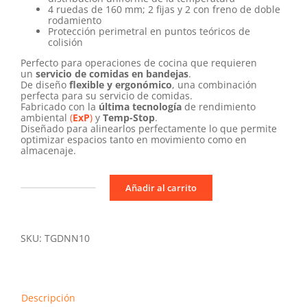
4 ruedas de 160 mm; 2 fijas y 2 con freno de doble
rodamiento
Protección perimetral en puntos teóricos de
colisión
Perfecto para operaciones de cocina que requieren
un
servicio de comidas en bandejas
.
De diseño
flexible y ergonómico
, una combinación
perfecta para su servicio de comidas.
Fabricado con la
última tecnología
de rendimiento
ambiental
(
ExP
)
y
Temp-Stop
.
Diseñado para alinearlos perfectamente lo que permite
optimizar espacios tanto en movimiento como en
almacenaje.
Añadir al carrito
Carro
Neutro
Duo
Tray
Line
SKU:
TGDNN10
Bandejas
Gastronorm
NE10+NE10
cantidad
Descripción