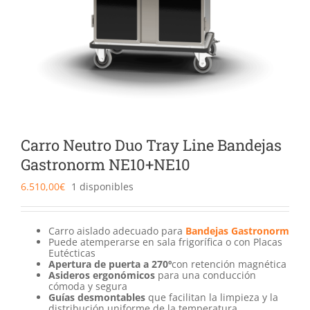
Catering
Food Service y Vending
91 629 17 10
Carro Neutro Duo Tray Line Bandejas
Gastronorm NE10+NE10
6.510,00
€
1 disponibles
Carro aislado adecuado para
Bandejas Gastronorm
Puede atemperarse en sala frigorífica o con Placas
Eutécticas
Apertura de puerta a 270º
con retención magnética
Asideros ergonómicos
para una conducción
cómoda y segura
Guías desmontables
que facilitan la limpieza y la
distribución uniforme de la temperatura