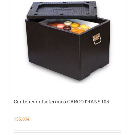
Catering
Food Service y Vending
91 629 17 10
Contenedor Isotérmico CARGOTRANS 105
155,00
€