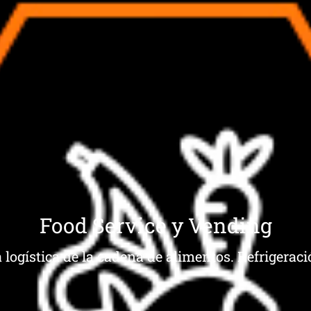
Food Service y Vending
 logística de la cadena de alimentos. Refrigera