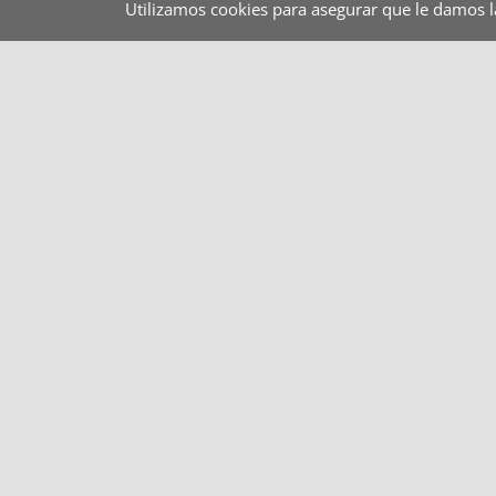
Utilizamos cookies para asegurar que le damos 
Restauración colectiva
Hospitales
Pan
Categorías del producto
EQUIPO CALDOBOX
(9)
ERGO LINE
(8)
FOOD2GO
(2)
ISOTERMOS EPP
(24)
ISOTERMOS PLÁSTICO RÍGIDO
(13)
RECIPIENTES MECAN´HOTEL
(8)