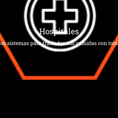
Hospitales
os sistemas para trasladar sus comidas con total