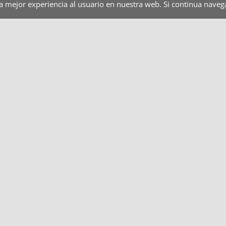
la mejor experiencia al usuario en nuestra web. Si continua nav
aderías y Pastelerías
Servicio domiciliario
Caterin
TAPA INOX 1/3
TAPA INOX 1/4
TA
10,50
€
9,00
€
5,
Añadir al
Quick View
Añadir al
Quick View