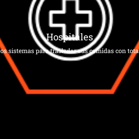
Hospitales
os sistemas para trasladar sus comidas con total