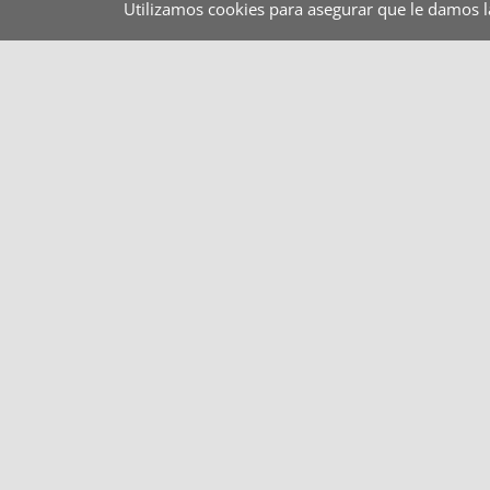
Utilizamos cookies para asegurar que le damos 
Restauración colectiva
Hospitales
Pan
Categorías del producto
EQUIPO CALDOBOX
(9)
ERGO LINE
(8)
FOOD2GO
(2)
ISOTERMOS EPP
(24)
ISOTERMOS PLÁSTICO RÍGIDO
(13)
RECIPIENTES MECAN´HOTEL
(8)