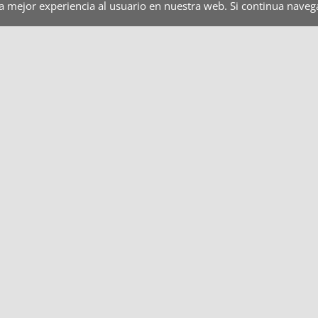
la mejor experiencia al usuario en nuestra web. Si continua nav
aderías y Pastelerías
Servicio domiciliario
Caterin
Jarra isotérmica
Jarra isotérmica
Ja
PORCELAIN 1200
ATHENA 600
A
22,00
€
22,00
€
28
Añadir al
Quick View
Añadir al
Quick View