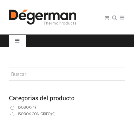
Saltar
al
contenido
Toggle
Navigation
Restauración colectiva
Hospitales
Panaderías y Pastelerías
Categorías del producto
ISOBOX
(4)
ISOBOX CON GRIFO
(9)
Servicio domiciliario