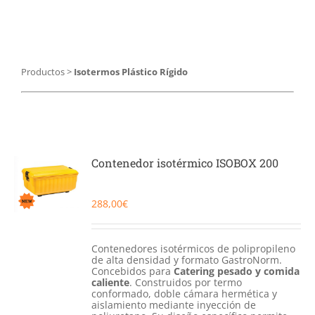
Catering
Food Service y Vending
Productos
>
Isotermos Plástico Rígido
91 629 17 10
Contenedor isotérmico ISOBOX 200
288,00
€
Contenedores isotérmicos de polipropileno
de alta densidad y formato GastroNorm.
Concebidos para
Catering pesado y comida
caliente
. Construidos por termo
conformado, doble cámara hermética y
aislamiento mediante inyección de