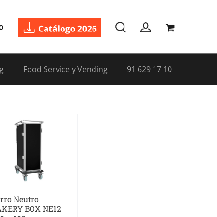
o
g
Food Service y Vending
91 629 17 10
rro Neutro
AKERY BOX NE12