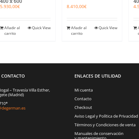
400 x 600
40
5.930,00
€
8.410,00
€
4.
Añadir al
Quick View
Añadir al
Quick View
carrito
carrito
E CONTACTO
ENLACES DE UTILIDAD
Nogal – Travesía Villa Esther,
Mi cuenta
gete (Madrid)
Contacto
1710*
Checkout
degerman.es
Aviso Legal y Política de Privacidad
Términos y Condiciones de venta
Manuales de conservación
y mantenimiento