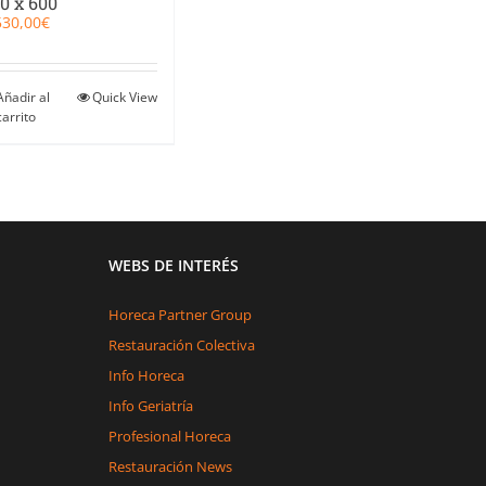
0 x 600
530,00
€
Añadir al
Quick View
carrito
WEBS DE INTERÉS
Horeca Partner Group
Restauración Colectiva
Info Horeca
Info Geriatría
Profesional Horeca
Restauración News