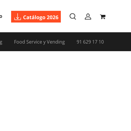
o
g
Food Service y Vending
91 629 17 10