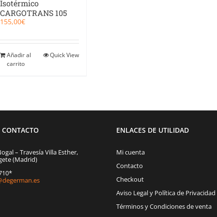
Isotérmico
CARGOTRANS 105
155,00
€
Añadir al
Quick View
carrito
E CONTACTO
ENLACES DE UTILIDAD
Nogal – Travesía Villa Esther,
Mi cuenta
gete (Madrid)
Contacto
1710*
Checkout
degerman.es
Aviso Legal y Política de Privacidad
Términos y Condiciones de venta