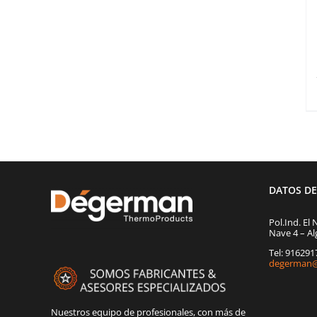
DATOS D
Pol.Ind. El 
Nave 4 – Al
Tel: 91629
degerman@
Nuestros equipo de profesionales, con más de