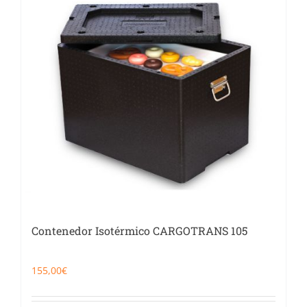
Catering
Food Service y Vending
91 629 17 10
Contenedor Isotérmico CARGOTRANS 105
155,00
€