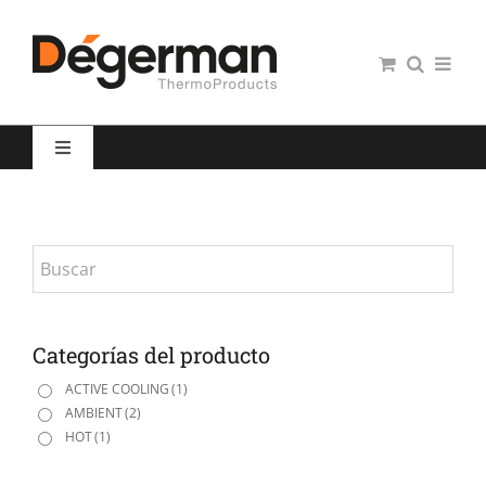
Saltar
al
contenido
Toggle
Navigation
Restauración colectiva
Hospitales
Panaderías y Pastelerías
Categorías del producto
ACTIVE COOLING
(1)
AMBIENT
(2)
Servicio domiciliario
HOT
(1)