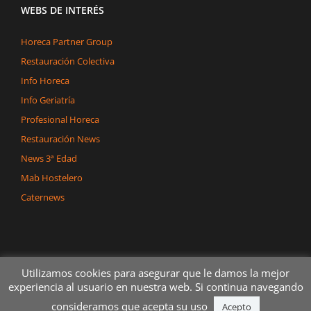
WEBS DE INTERÉS
Horeca Partner Group
Restauración Colectiva
Info Horeca
Info Geriatría
Profesional Horeca
Restauración News
News 3ª Edad
Mab Hostelero
Caternews
Utilizamos cookies para asegurar que le damos la mejor
experiencia al usuario en nuestra web. Si continua navegando
consideramos que acepta su uso
Copyright 2020 Dégerman Todos los derechos reservados
Acepto