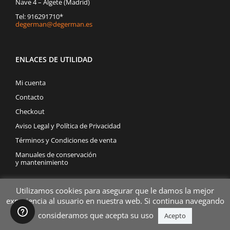
Nave 4 – Algete (Madrid)
Tel: 916291710*
degerman@degerman.es
ENLACES DE UTILIDAD
Mi cuenta
Contacto
Checkout
Aviso Legal y Política de Privacidad
Términos y Condiciones de venta
Manuales de conservación
y mantenimiento
Utilizamos cookies para asegurar que le damos la mejor
experiencia al usuario en nuestra web. Si continua navegando
consideramos que acepta su uso
Acepto