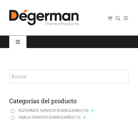
Saltar
al
contenido
Toggle
Navigation
Restauración colectiva
Hospitales
Panaderías y Pastelerías
Categorías del producto
ISOTERMOS SERVICIO DOMICILIARIO
(10)
VAJILLA SERVICIO DOMICILIARIO
(17)
Servicio domiciliario